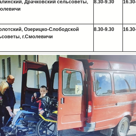
алинский, Драчковский сельсоветы,
8.30-9.30
16.30
молевичи
олотский, Озерицко-Слободской
8.30-9.30
16.30
ьсоветы, г.Смолевичи