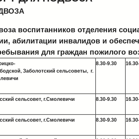
ДВОЗА
воза воспитанников отделения соци
ии, абилитации инвалидов и обеспе
ребывания для граждан пожилого воз
рицко
-
8.30-9.30
16.30
бодской,
Заболотский
сельсоветы,
г.
левичи
сский сельсовет, г.Смолевичи
8.30-9.30
16.30
сский сельсовет, г.Смолевичи
8.30-9.30
16.30